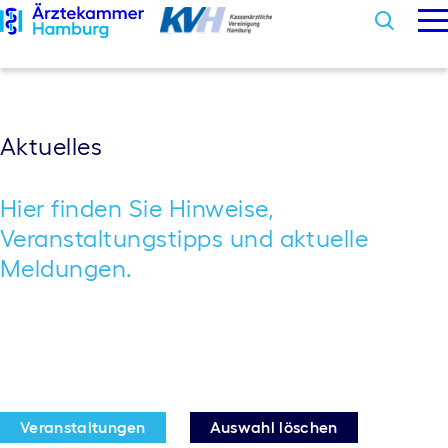
M
Sear
Skip
to
content
Arztsuche
Aktuelles
Beschwerden
Hier finden Sie Hinweise,
Informationen
Veranstaltungstipps und aktuelle
Meldungen.
Aktuelles
Barrierefreiheit
Veranstaltungen
Auswahl löschen