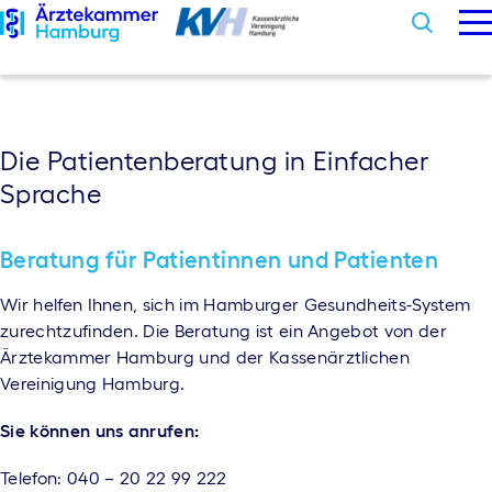
M
Sear
Skip
to
content
Arztsuche
Die Patientenberatung in Einfacher
Sprache
Beschwerden
Informationen
Beratung für Patientinnen und Patienten
Aktuelles
Wir helfen Ihnen, sich im Hamburger Gesundheits-System
zurechtzufinden. Die Beratung ist ein Angebot von der
Ärztekammer Hamburg und der Kassenärztlichen
Barrierefreiheit
Vereinigung Hamburg.
Sie können uns anrufen:
Telefon: 040 – 20 22 99 222