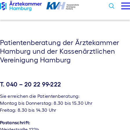
M
Sear
Skip
to
content
Arztsuche
Patientenberatung der Ärztekammer
Hamburg und der Kassenärztlichen
Beschwerden
Vereinigung Hamburg
Informationen
Aktuelles
T. 040 – 20 22 99-222
Sie erreichen die Patientenberatung:
Barrierefreiheit
Montag bis Donnerstag: 8.30 bis 15.30 Uhr
Freitag: 8.30 bis 14.30 Uhr
Postanschrift:
Weidestraße 122b