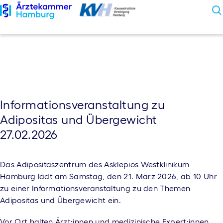
Skip
to
content
Arztsuche
Beschwerden
Informationsveranstaltung zu
Informationen
Adipositas und Übergewicht
27.02.2026
Aktuelles
Das Adipositaszentrum des Asklepios Westklinikum
Barrierefreiheit
Hamburg lädt am Samstag, den 21. März 2026, ab 10 Uhr
zu einer Informationsveranstaltung zu den Themen
Adipositas und Übergewicht ein.
Vor Ort halten Ärzt:innen und medizinische Expert:innen